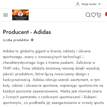
Moje konto
Przejdź do treści głównej
Przejdź do wyszukiwarki
Przejdź do moje konto
Przejdź do menu głównego
Przejdź do stopki
Producent - Adidas
Liczba produktów:
0
Adidas to globalny gigant w branży odzieży i obuwia
sportowego, znany z innowacyjnych technologii i
charakterystycznego logo z trzema paskami. Założona w
1949 roku, firma zdobyła światową renomę dzięki wysokiej
jakości produktom, które łączą nowoczesny design z
funkcjonalnością. Adidas oferuje szeroki asortyment, w tym
buty, odzież i akcesoria sportowe, wspierając sportowców na
każdym poziomie zaawansowania. Marka jest również znana
z licznych partnerstw z czołowymi sportowcami i klubami
sportowymi, co podkreśla jej zaangażowanie w rozwój sportu